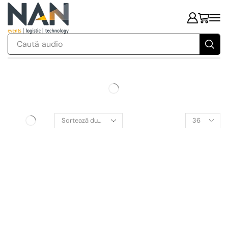
Caută
audio