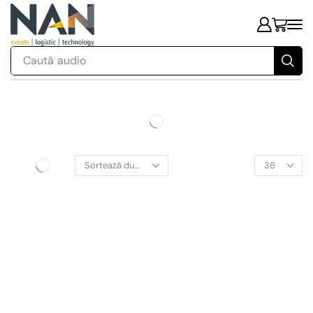
Caută
audio