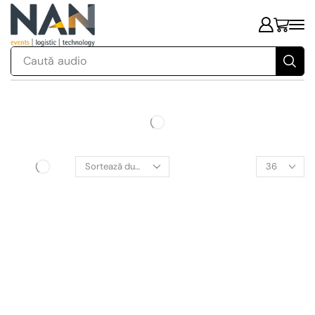
Caută
audio