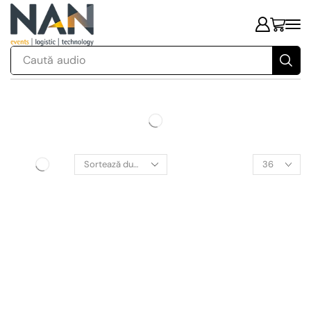
Caută
audio