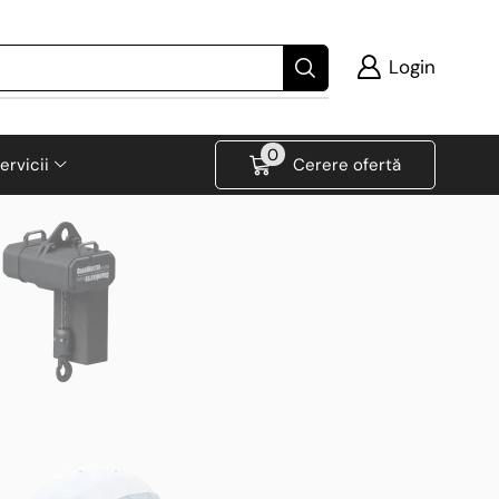
Login
0
ervicii
Cerere ofertă