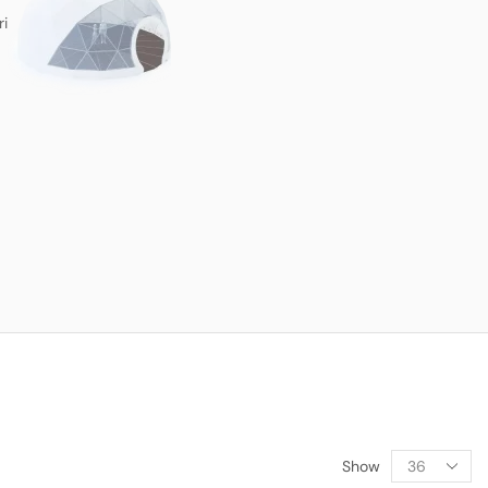
ri
Show