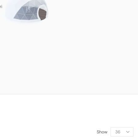
ri
Show