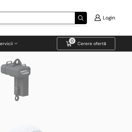
Login
0
ervicii
Cerere ofertă