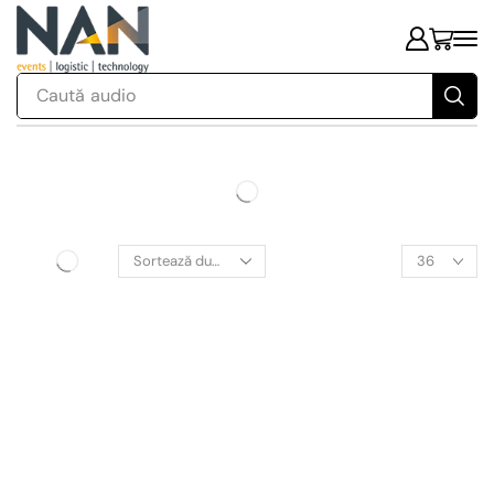
Caută
audio