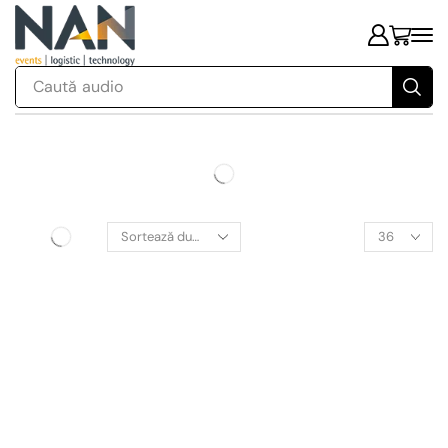
Caută
audio