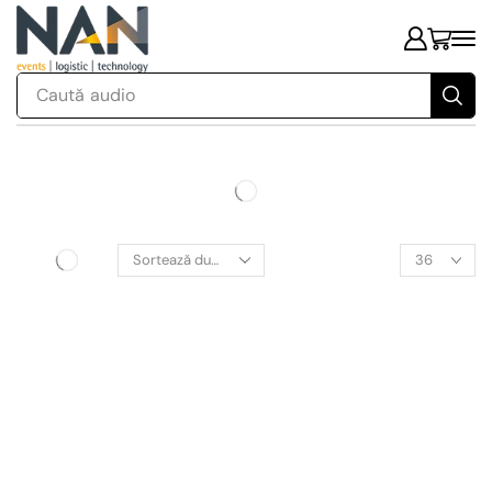
Caută
audio