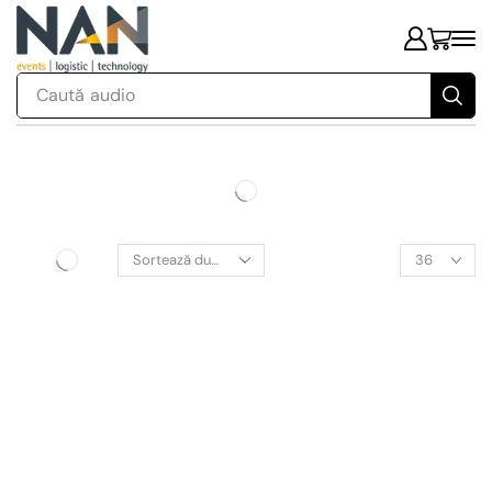
Caută
audio