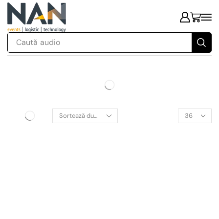
Caută
audio