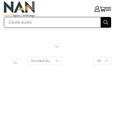
Caută
audio