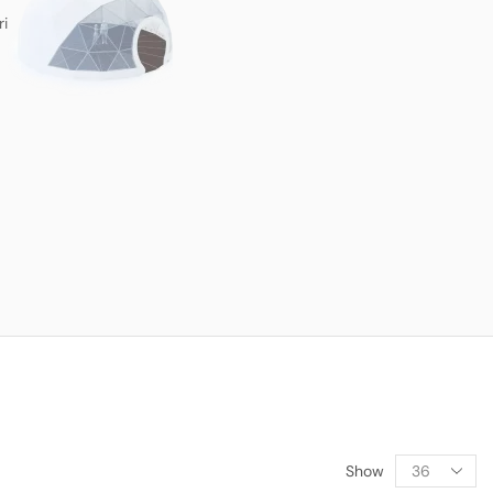
ri
Show