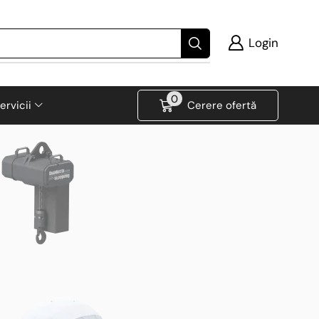
Login
0
ervicii
Cerere ofertă