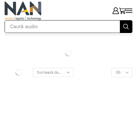
Caută
audio