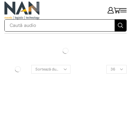
Caută
audio