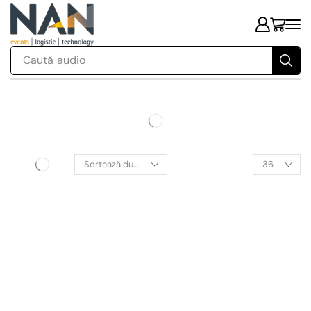
Caută
audio