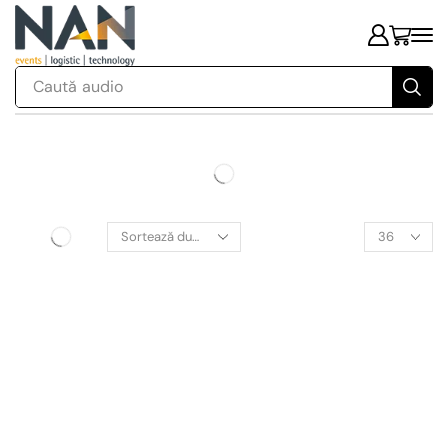
Caută
audio