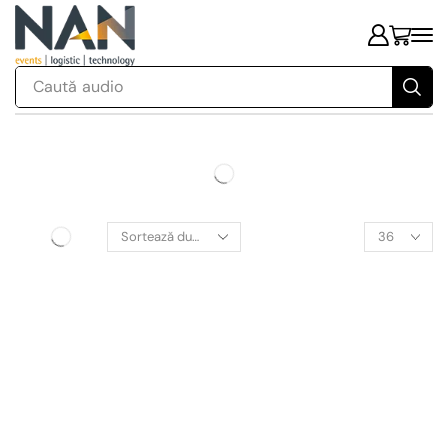
Caută
audio