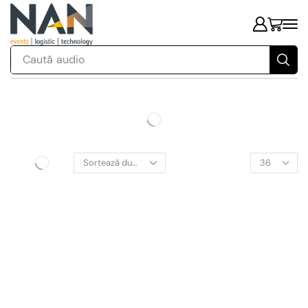
Caută
audio