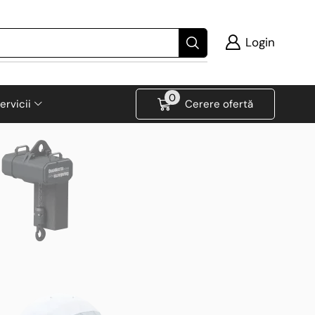
Login
0
ervicii
Cerere ofertă