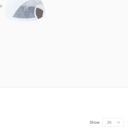
ri
Show