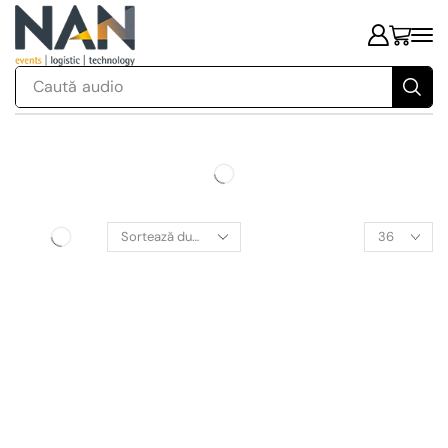
Caută
audio