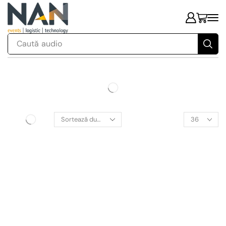
Caută
audio