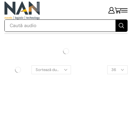
Caută
audio