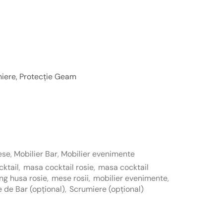
iere, Protecție Geam
ese
,
Mobilier Bar
,
Mobilier evenimente
ktail
,
masa cocktail rosie
,
masa cocktail
ng husa rosie
,
mese rosii
,
mobilier evenimente
,
 de Bar (opțional)
,
Scrumiere (opțional)