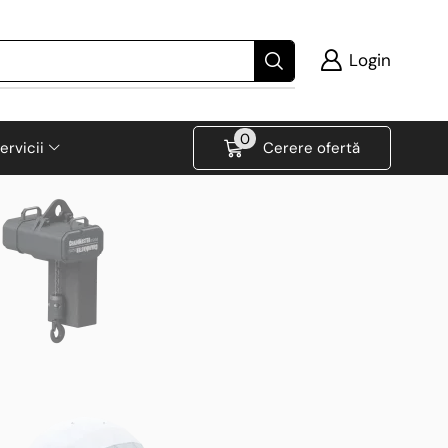
Login
0
ervicii
Cerere ofertă