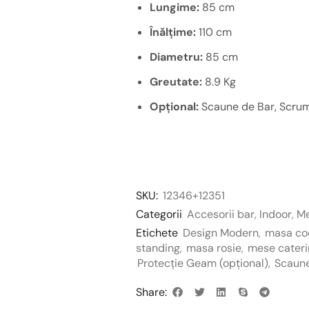
Lungime:
85 cm
Înălțime:
110 cm
Diametru:
85 cm
Greutate:
8.9 Kg
Opțional:
Scaune de Bar, Scrum
SKU:
12346+12351
Categorii
Accesorii bar
,
Indoor
,
M
Etichete
Design Modern
,
masa coc
standing
,
masa rosie
,
mese cateri
Protecție Geam (opțional)
,
Scaune
Share: