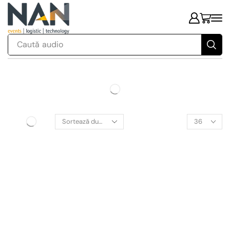
Caută
audio