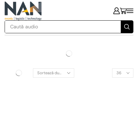
Caută
audio