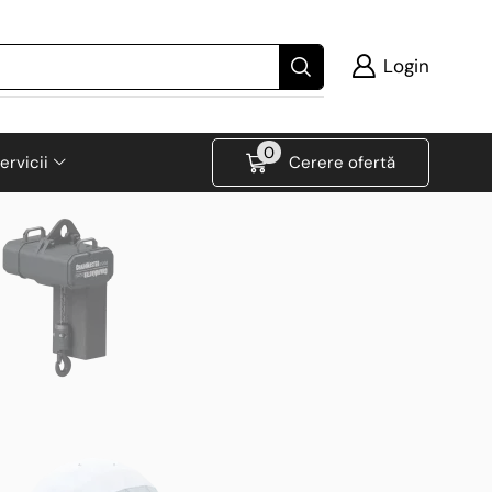
Login
0
ervicii
Cerere ofertă