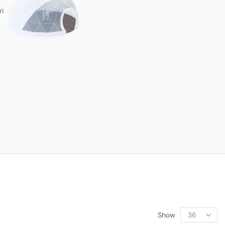
ri
Show