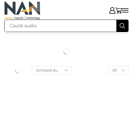
Caută
audio