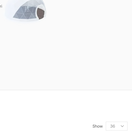
ri
Show