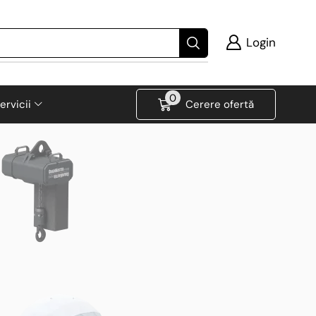
Login
0
ervicii
Cerere ofertă