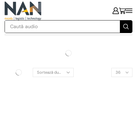
Caută
audio