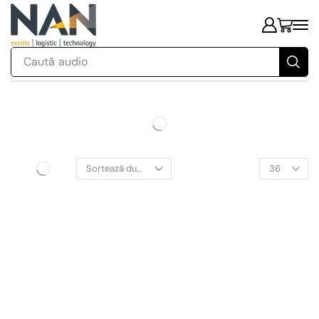
Caută
audio