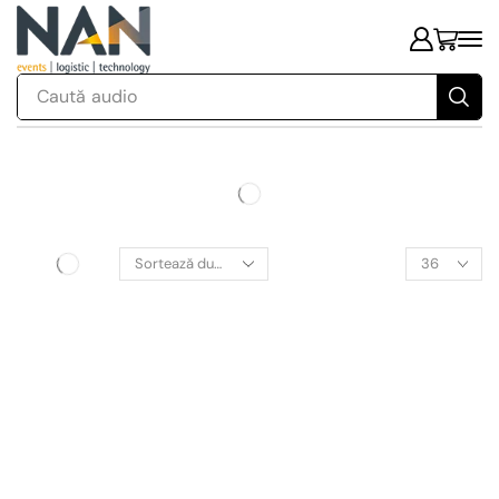
Caută
audio