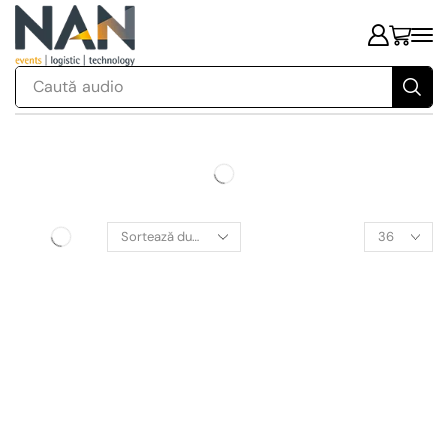
Caută
audio