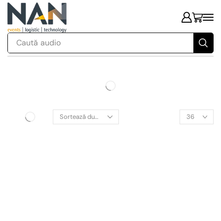
Caută
audio