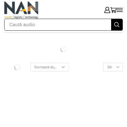
Caută
audio