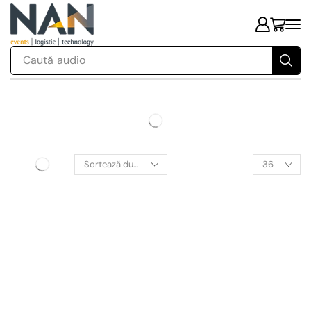
Caută
audio