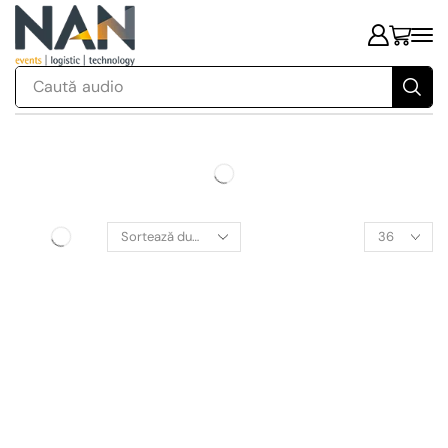
Caută
audio