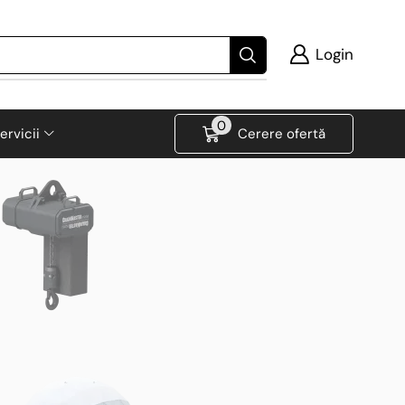
Login
0
ervicii
Cerere ofertă