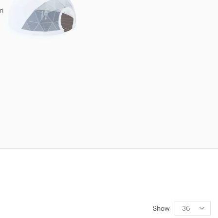
ri
Show