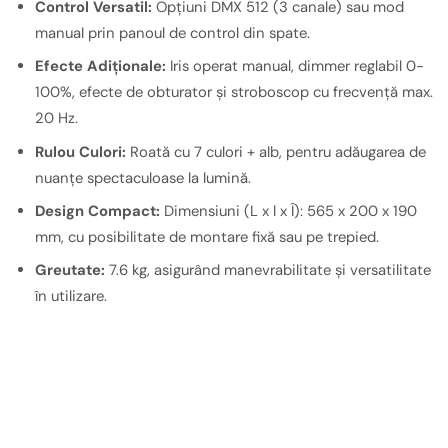
Control Versatil:
Opțiuni DMX 512 (3 canale) sau mod
manual prin panoul de control din spate.
Efecte Adiționale:
Iris operat manual, dimmer reglabil 0-
100%, efecte de obturator și stroboscop cu frecvență max.
20 Hz.
Rulou Culori:
Roată cu 7 culori + alb, pentru adăugarea de
nuanțe spectaculoase la lumină.
Design Compact:
Dimensiuni (L x l x Î): 565 x 200 x 190
mm, cu posibilitate de montare fixă sau pe trepied.
Greutate:
7.6 kg, asigurând manevrabilitate și versatilitate
în utilizare.