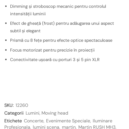
Dimming și stroboscop mecanic pentru controlul
intensității luminii
Efect de gheață (frost) pentru adăugarea unui aspect
subtil și elegant
Prismă cu 8 fețe pentru efecte optice spectaculoase
Focus motorizat pentru precizie în proiecții
Conectivitate ușoară cu porturi 3 și 5 pin XLR
SKU:
12260
Categorii
Lumini
,
Moving head
Etichete
Concerte
,
Evenimente Speciale
,
Iluminare
Profesionala
,
lumini scena
,
martin
,
Martin RUSH MH3
,