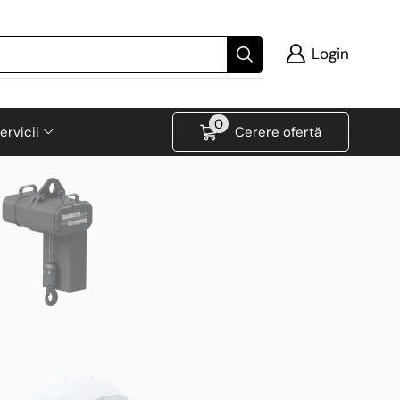
Login
0
ervicii
Cerere ofertă