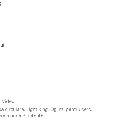
g
lui
- Video
a circulară
,
Light Ring
,
Oglinzi pentru cerc
,
ecomandă Bluetooth