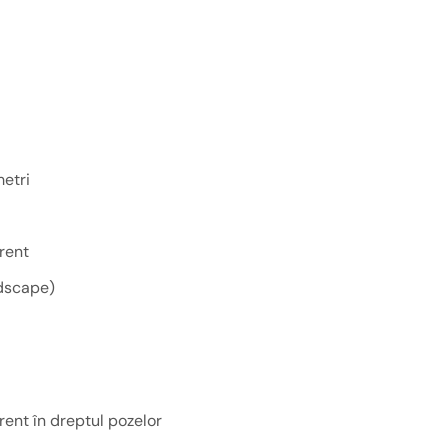
etri
rent
dscape)
ent în dreptul pozelor