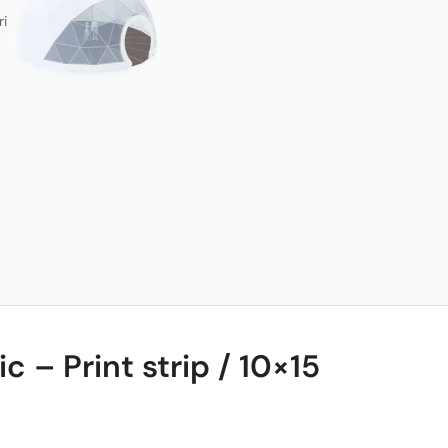
ri
 – Print strip / 10×15