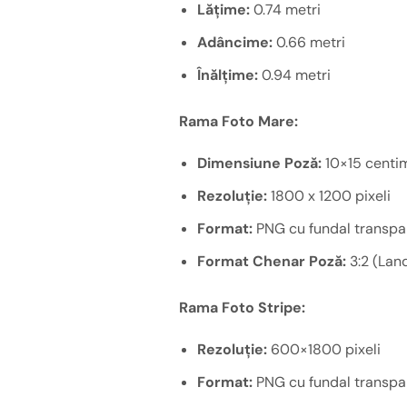
Lățime:
0.74 metri
Adâncime:
0.66 metri
Înălțime:
0.94 metri
Rama Foto Mare:
Dimensiune Poză:
10×15 centim
Rezoluție:
1800 x 1200 pixeli
Format:
PNG cu fundal transpa
Format Chenar Poză:
3:2 (Lan
Rama Foto Stripe:
Rezoluție:
600×1800 pixeli
Format:
PNG cu fundal transpar