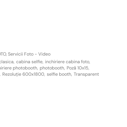
OTO
,
Servicii Foto - Video
clasica
,
cabina selfie
,
inchiriere cabina foto
,
hiriere photobooth
,
photobooth
,
Poză 10x15
,
,
Rezoluție 600x1800
,
selfie booth
,
Transparent