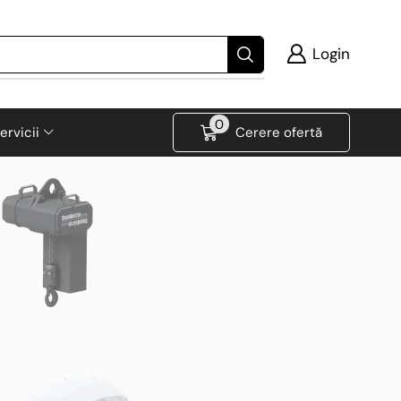
Login
0
ervicii
Cerere ofertă