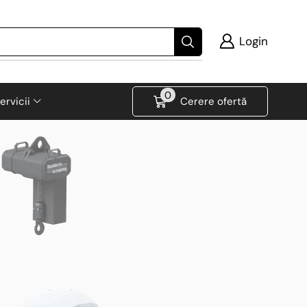
Login
0
ervicii
Cerere ofertă