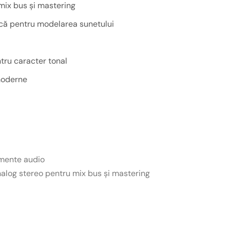
mix bus și mastering
că pentru modelarea sunetului
tru caracter tonal
 moderne
mente audio
alog stereo pentru mix bus și mastering