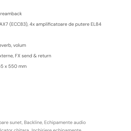
 Creamback
2AX7 (ECC83), 4x amplificatoare de putere EL84
reverb, volum
xterne, FX send & return
65 x 550 mm
oare sunet
,
Backline
,
Echipamente audio
icator chitara
,
Inchiriere echipamente