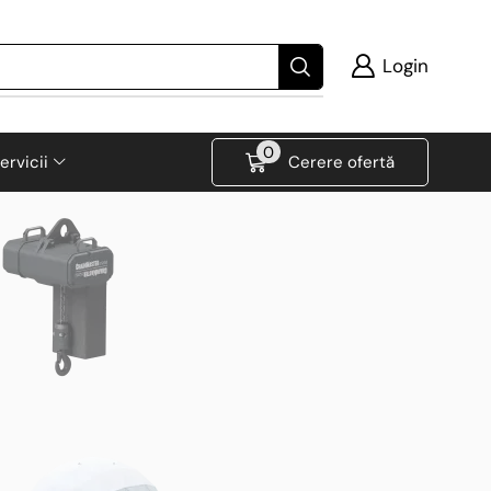
Login
0
ervicii
Cerere ofertă