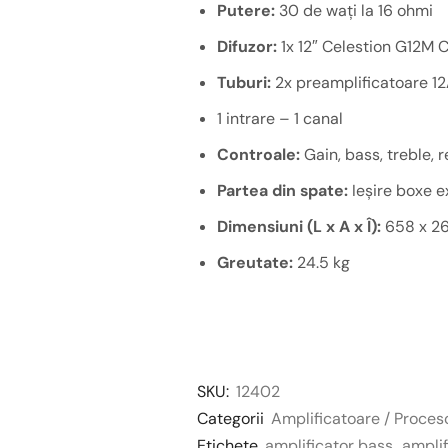
Putere:
30 de wați la 16 ohmi
Difuzor:
1x 12″ Celestion G12M
Tuburi:
2x preamplificatoare 1
1 intrare – 1 canal
Controale:
Gain, bass, treble, 
Partea din spate:
Ieșire boxe e
Dimensiuni (L x A x Î):
658 x 2
Greutate:
24.5 kg
SKU:
12402
Categorii
Amplificatoare / Proces
Etichete
amplificator bass
,
amplif