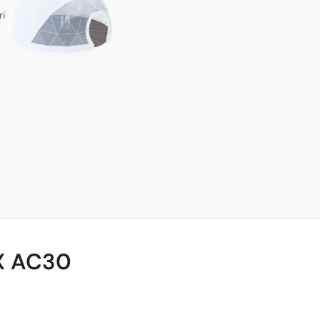
ri
X AC30