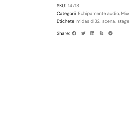
SKU:
14718
Categorii
Echipamente audio
,
Mix
Etichete
midas dl32
,
scena
,
stag
Share: