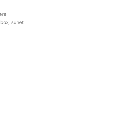
ere
ebox
,
sunet