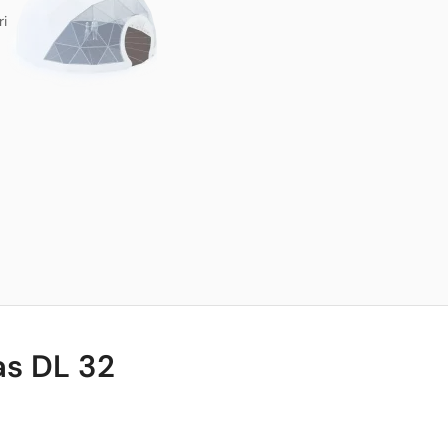
ri
as DL 32