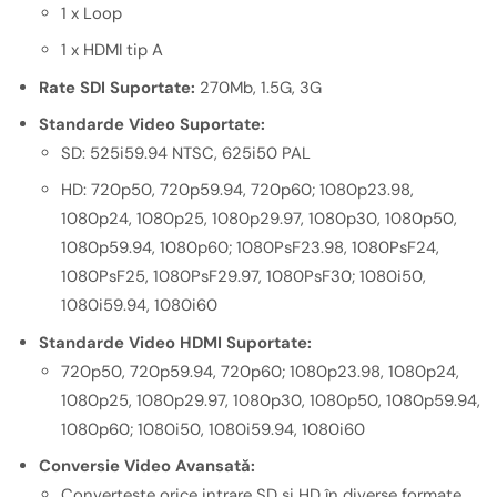
1 x Loop
1 x HDMI tip A
Rate SDI Suportate:
270Mb, 1.5G, 3G
Standarde Video Suportate:
SD: 525i59.94 NTSC, 625i50 PAL
HD: 720p50, 720p59.94, 720p60; 1080p23.98,
1080p24, 1080p25, 1080p29.97, 1080p30, 1080p50,
1080p59.94, 1080p60; 1080PsF23.98, 1080PsF24,
1080PsF25, 1080PsF29.97, 1080PsF30; 1080i50,
1080i59.94, 1080i60
Standarde Video HDMI Suportate:
720p50, 720p59.94, 720p60; 1080p23.98, 1080p24,
1080p25, 1080p29.97, 1080p30, 1080p50, 1080p59.94,
1080p60; 1080i50, 1080i59.94, 1080i60
Conversie Video Avansată:
Converteste orice intrare SD și HD în diverse formate,