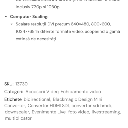
inclusiv 720p și 1080p.
Computer Scaling:
Scalare rezoluții DVI precum 640×480, 800×600,
1024×768 în diferite formate video, acoperind o gamă
extinsă de necesități.
SKU:
13730
Categorii
Accesorii Video
,
Echipamente video
Etichete
bidirectional
,
Blackmagic Design Mini
Converter
,
Convertor HDMI SDI
,
convertor sdi hmdi
,
downscaler
,
Evenimente Live
,
foto video
,
livestreaming
,
multiplicator