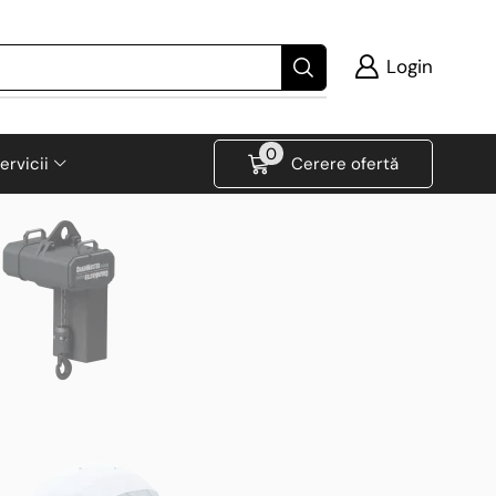
Login
0
ervicii
Cerere ofertă