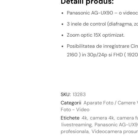
Detalii produs:
Panasonic AG-UX90 – o videoc
3 inele de control (diafragma, z
Zoom optic 15X optimizat.
Posibilitatea de inregistrare C
2160 ) in 30p/24p si FHD ( 192
SKU:
13283
Categorii
Aparate Foto / Camere 
Foto - Video
Etichete
4k
,
camera 4k
,
camera fu
livestreaming
,
Panasonic AG-UX
profesionala
,
Videocamera prosu