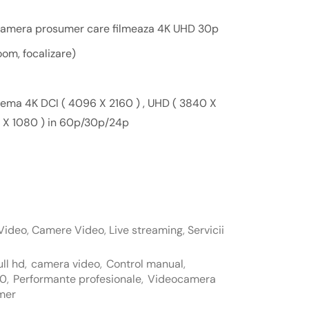
amera prosumer care filmeaza 4K UHD 30p
oom, focalizare)
inema 4K DCI ( 4096 X 2160 ) , UHD ( 3840 X
0 X 1080 ) in 60p/30p/24p
Video
,
Camere Video
,
Live streaming
,
Servicii
ll hd
,
camera video
,
Control manual
,
90
,
Performante profesionale
,
Videocamera
mer