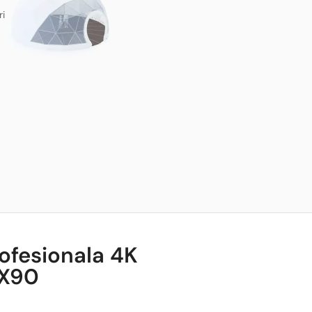
ri
ofesionala 4K
UX90