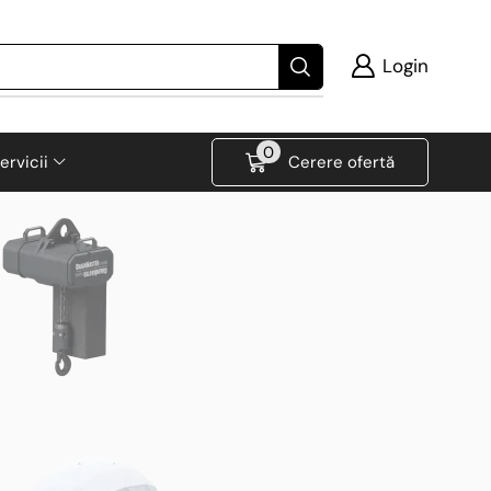
Login
0
ervicii
Cerere ofertă