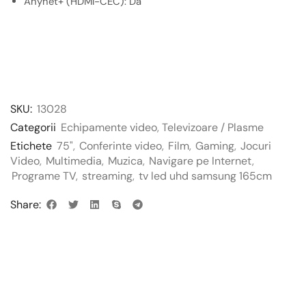
Anynet+ (HDMI-CEC): Da
SKU:
13028
Categorii
Echipamente video
,
Televizoare / Plasme
Etichete
75"
,
Conferinte video
,
Film
,
Gaming
,
Jocuri
Video
,
Multimedia
,
Muzica
,
Navigare pe Internet
,
Programe TV
,
streaming
,
tv led uhd samsung 165cm
Share: