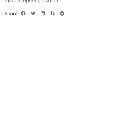
mare acoperita
,
Usoara
Share: